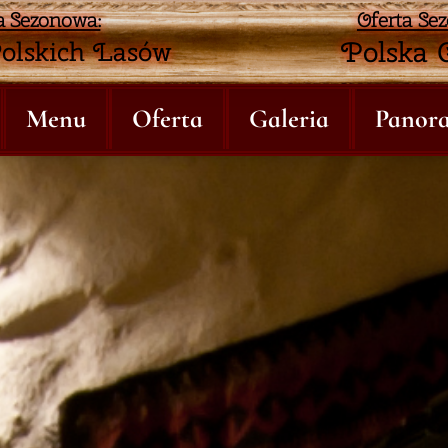
a Sezonowa:
Oferta Se
Polska 
olskich Lasów
Menu
Oferta
Galeria
Panor